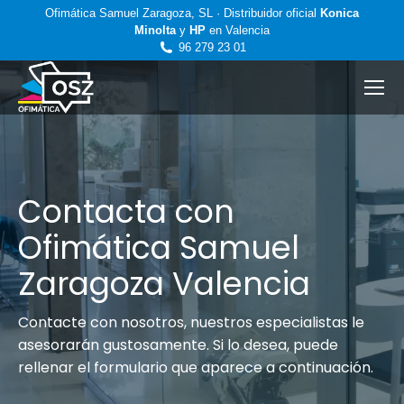
Ofimática Samuel Zaragoza, SL · Distribuidor oficial
Konica
Minolta
y
HP
en Valencia
96 279 23 01
Contacta con
Ofimática Samuel
Zaragoza Valencia
Contacte con nosotros, nuestros especialistas le
asesorarán gustosamente. Si lo desea, puede
rellenar el formulario que aparece a continuación.