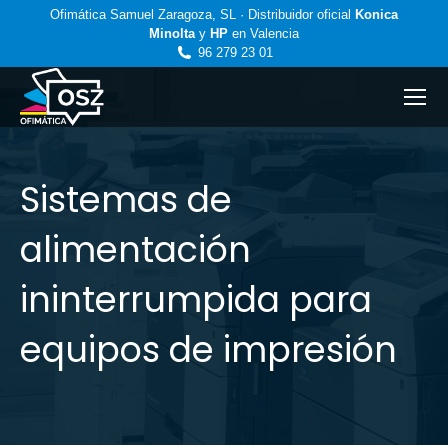
Ofimática Samuel Zaragoza, SL · Distribuidor oficial
Konica
Minolta
y
HP
en Valencia
96 279 23 01
Sistemas de
alimentación
ininterrumpida para
equipos de impresión