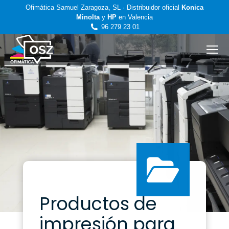
Ofimática Samuel Zaragoza, SL · Distribuidor oficial
Konica
Minolta
y
HP
en Valencia
96 279 23 01
Productos de
impresión para