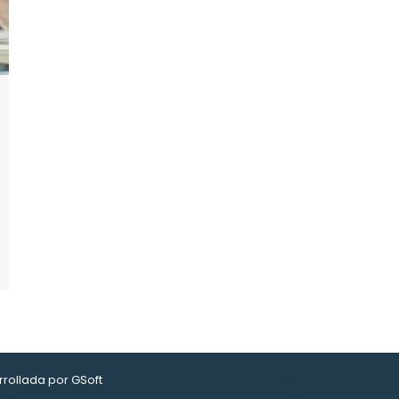
rrollada por
GSoft