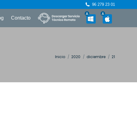
96 279 23 01
og
Contacto
Estás aquí:
Inicio
2020
diciembre
21