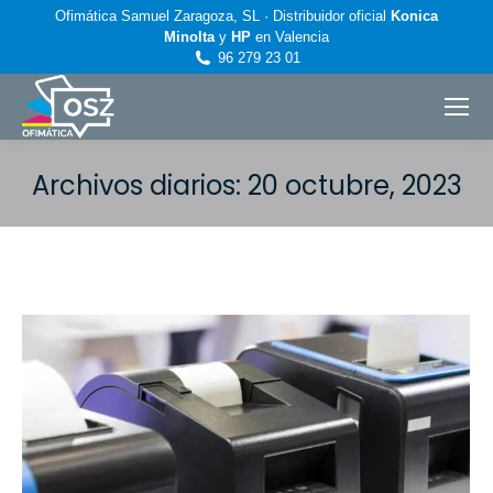
Ofimática Samuel Zaragoza, SL · Distribuidor oficial
Konica
Minolta
y
HP
en Valencia
96 279 23 01
Archivos diarios:
20 octubre, 2023
Estás aquí: