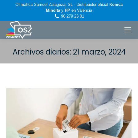
Ofimática Samuel Zaragoza, SL · Distribuidor oficial
Konica
Minolta
y
HP
en Valencia
96 279 23 01
Archivos diarios:
21 marzo, 2024
Estás aquí: