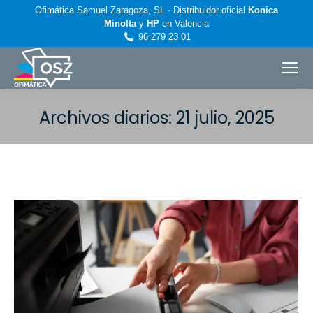
Ofimática Samuel Zaragoza, SL · Distribuidor oficial
Konica
Minolta
y
HP
en Valencia
96 279 23 01
Archivos diarios:
21 julio, 2025
Estás aquí: