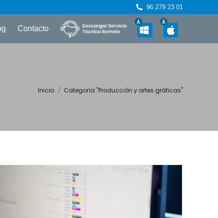
96 279 23 01
og
Contacto
Estás aquí:
Inicio
Categoría "Producción y artes gráficas"