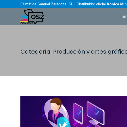
Ofimática Samuel Zaragoza, SL · Distribuidor oficial
Konica Min
Ini
Categoría:
Producción y artes gráfic