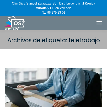
Ofimática Samuel Zaragoza, SL · Distribuidor oficial
Konica
Minolta
y
HP
en Valencia
96 279 23 01
Archivos de etiqueta:
teletrabajo
Estás aquí: