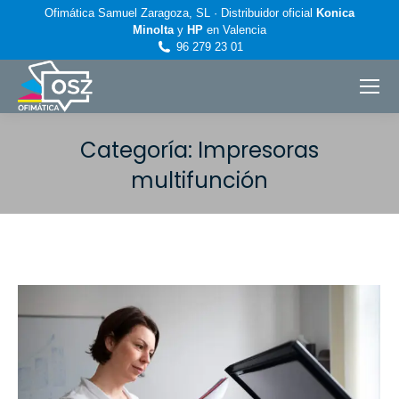
Ofimática Samuel Zaragoza, SL · Distribuidor oficial
Konica
Minolta
y
HP
en Valencia
96 279 23 01
Categoría:
Impresoras
multifunción
Estás aquí: