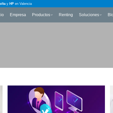
olta
y
HP
en Valencia
cio
Empresa
Productos
Renting
Soluciones
Bl