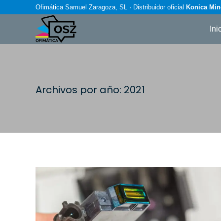
Ofimática Samuel Zaragoza, SL · Distribuidor oficial
Konica Min
Ini
Archivos por año:
2021