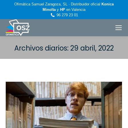
Ofimática Samuel Zaragoza, SL · Distribuidor oficial
Konica
Minolta
y
HP
en Valencia
96 279 23 01
Archivos diarios:
29 abril, 2022
Estás aquí: