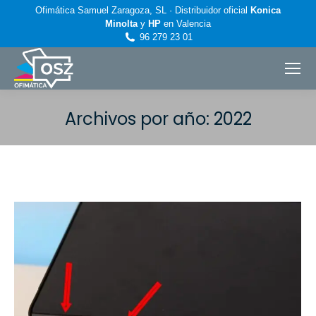
Ofimática Samuel Zaragoza, SL · Distribuidor oficial
Konica
Minolta
y
HP
en Valencia
96 279 23 01
Archivos por año:
2022
Estás aquí: