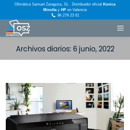
Ofimática Samuel Zaragoza, SL · Distribuidor oficial
Konica
Minolta
y
HP
en Valencia
96 279 23 01
Archivos diarios:
6 junio, 2022
Estás aquí: