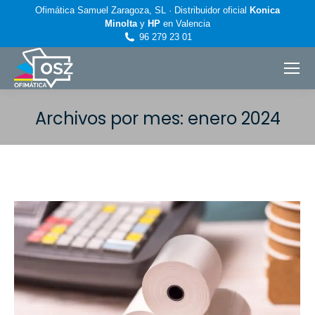
Ofimática Samuel Zaragoza, SL · Distribuidor oficial
Konica
Minolta
y
HP
en Valencia
96 279 23 01
Archivos por mes:
enero 2024
Estás aquí: