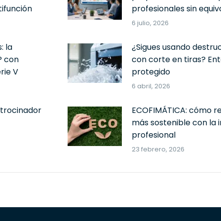
ifunción
profesionales sin equi
6 julio, 2026
: la
¿Sigues usando destru
P con
con corte en tiras? En
rie V
protegido
6 abril, 2026
trocinador
ECOFIMÁTICA: cómo red
más sostenible con la 
profesional
23 febrero, 2026