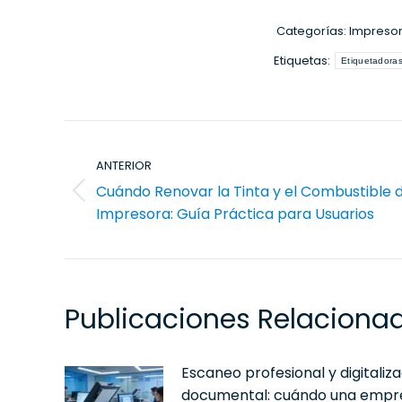
Categorías:
Impresor
Etiquetas:
Etiquetadora
Navegación
entre
ANTERIOR
publicaciones
Cuándo Renovar la Tinta y el Combustible d
Publicación
Impresora: Guía Práctica para Usuarios
anterior:
Publicaciones Relaciona
Escaneo profesional y digitaliz
documental: cuándo una empr