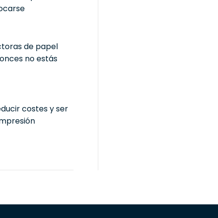
vocarse
ctoras de papel
tonces no estás
ucir costes y ser
impresión