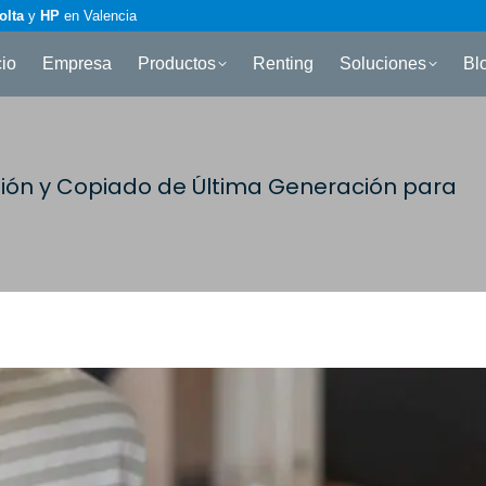
olta
y
HP
en Valencia
cio
Empresa
Productos
Renting
Soluciones
Bl
sión y Copiado de Última Generación para
Es