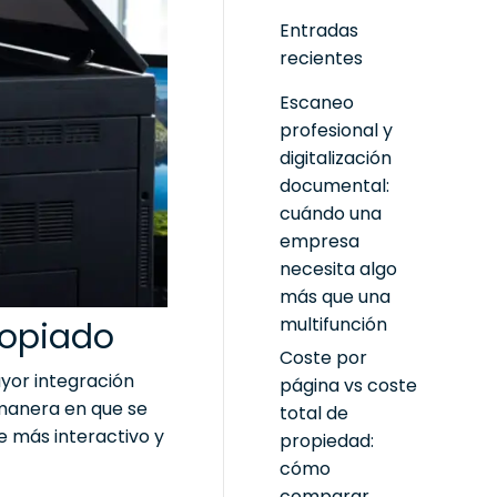
Entradas
recientes
Escaneo
profesional y
digitalización
documental:
cuándo una
empresa
necesita algo
más que una
multifunción
Copiado
Coste por
ayor integración
página vs coste
a manera en que se
total de
e más interactivo y
propiedad:
cómo
comparar