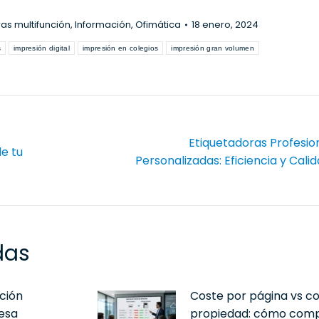
as multifunción
,
Información
,
Ofimática
18 enero, 2024
s
impresión digital
impresión en colegios
impresión gran volumen
Etiquetadoras Profesio
e tu
Publicación
Personalizadas: Eficiencia y Cali
siguiente:
das
ación
Coste por página vs co
esa
propiedad: cómo comp