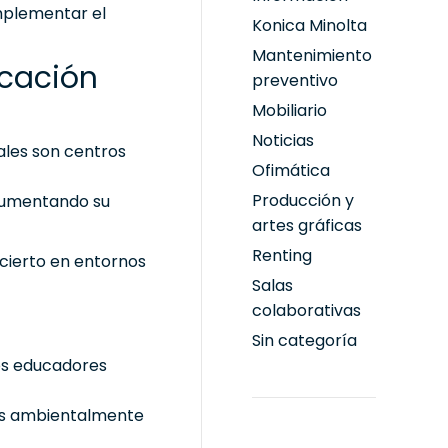
mplementar el
Konica Minolta
Mantenimiento
ucación
preventivo
Mobiliario
Noticias
ales son centros
Ofimática
Producción y
 aumentando su
artes gráficas
Renting
 cierto en entornos
Salas
colaborativas
Sin categoría
los educadores
cas ambientalmente