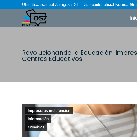
Ofimática Samuel Zaragoza, SL · Distribuidor oficial
Konica Min
Ini
Revolucionando la Educación: Impre
Centros Educativos
Impresoras multifunción
Información
Ofimática