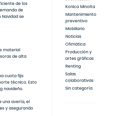
iciente de los
Konica Minolta
 demanda de
Mantenimiento
n Navidad se
preventivo
Mobiliario
Noticias
Ofimática
e material
Producción y
soras de alta
artes gráficas
Renting
Salas
a cuota fija
colaborativas
porte técnico. Esto
Sin categoría
g navideño.
 una avería, el
nes y asegurando