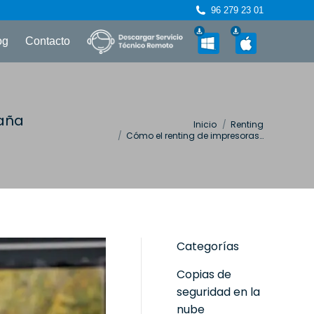
96 279 23 01
og
Contacto
paña
Estás aquí:
Inicio
Renting
Cómo el renting de impresoras…
Categorías
Copias de
seguridad en la
nube