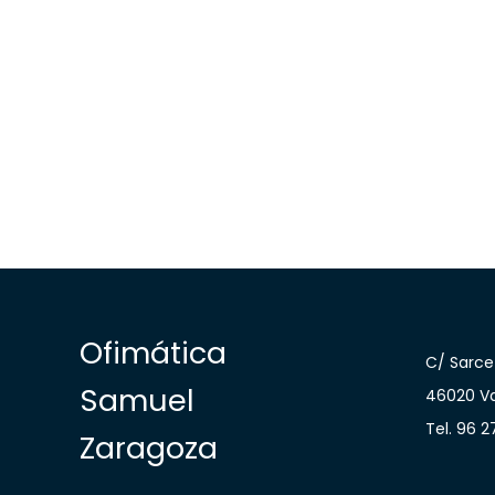
Ofimática
C/ Sarcet
Samuel
46020 Va
Tel. 96 2
Zaragoza