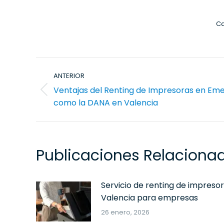
Ca
Navegación
ANTERIOR
entre
Ventajas del Renting de Impresoras en Em
publicaciones
Publicación
como la DANA en Valencia
anterior:
Publicaciones Relaciona
Servicio de renting de impreso
Valencia para empresas
26 enero, 2026