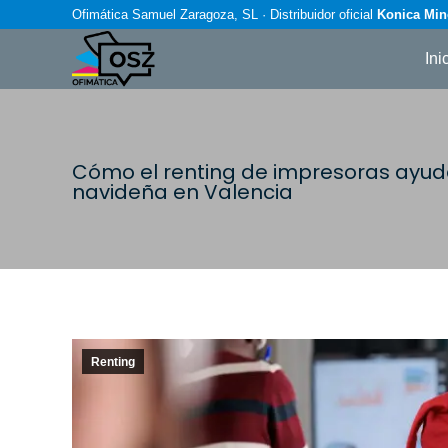
Ofimática Samuel Zaragoza, SL · Distribuidor oficial
Konica Min
Ini
Cómo el renting de impresoras ayu
navideña en Valencia
Renting