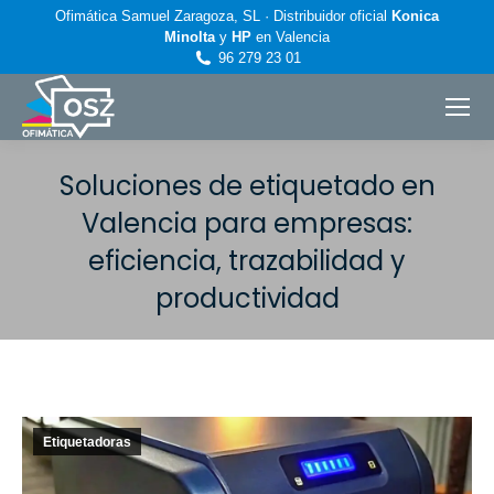
Ofimática Samuel Zaragoza, SL · Distribuidor oficial
Konica
Minolta
y
HP
en Valencia
96 279 23 01
Soluciones de etiquetado en
Valencia para empresas:
eficiencia, trazabilidad y
productividad
Estás aquí:
Etiquetadoras