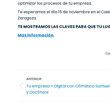
optimizar los procesos de tu empresa.
Te esperamos el día 15 de noviembre en el Casi
Zaragoza.
TE MOSTRAMOS LAS CLAVES PARA QUE TU LUG
Mas información
Ca
Navegación
ANTERIOR
entre
Tu empresa + Digital con Ofimática Samue
publicaciones
Publicación
y DocShare
anterior: