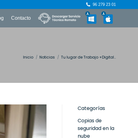
96 279 23 01
og
Contacto
Estás aquí:
Inicio
Noticias
Tu lugar de Trabajo +Digital…
Categorías
Copias de
seguridad en la
nube