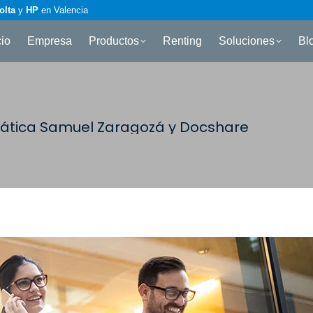
olta
y
HP
en Valencia
cio
Empresa
Productos
Renting
Soluciones
Bl
imática Samuel Zaragozá y Docshare