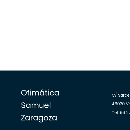
Ofimática
C/ Sarcet
Samuel
46020 Va
Tel. 96 2
Zaragoza