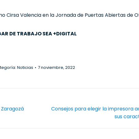
no Cirsa Valencia en la Jornada de Puertas Abiertas de 
AR DE TRABAJO SEA +DIGITAL
tegoría:
Noticias
7 noviembre, 2022
l Zaragozá
Consejos para elegir la impresora 
Publicación
sus caract
siguiente: