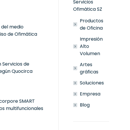
Servicios
Ofimática SZ
Productos
a del medio
de Oficina
so de Ofimática
Impresión
Alto
Volumen
n Servicios de
Artes
según Quocirca
gráficas
Soluciones
Empresa
incorpore SMART
Blog
os multifuncionales