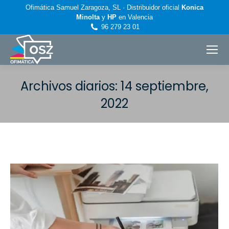
Ofimática Samuel Zaragoza, SL · Distribuidor oficial
Konica
Minolta
y
HP
en Valencia
96 279 23 01
Archivos diarios:
14 septiembre,
2022
Estás aquí: