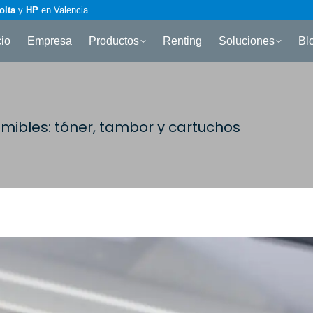
olta
y
HP
en Valencia
cio
Empresa
Productos
Renting
Soluciones
Bl
mibles: tóner, tambor y cartuchos