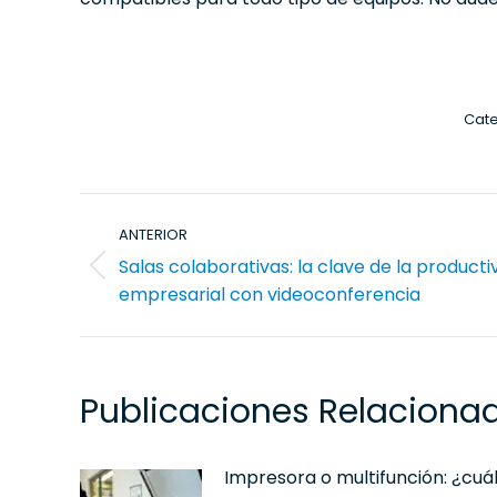
Cate
Navegación
ANTERIOR
entre
Salas colaborativas: la clave de la producti
publicaciones
Publicación
empresarial con videoconferencia
anterior:
Publicaciones Relaciona
Impresora o multifunción: ¿cuá