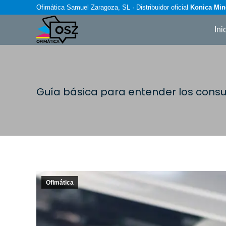
Ofimática Samuel Zaragoza, SL · Distribuidor oficial
Konica Min
Ini
Guía básica para entender los consu
Ofimática