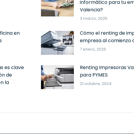
informático para tu e
Valencia?
3 marzo, 2025
icina en
Cómo el renting de imp
a
empresa al comienzo d
7 enero, 2025
as es clave
Renting Impresoras Val
ón de
para PYMES
n la
21 octubre, 2024