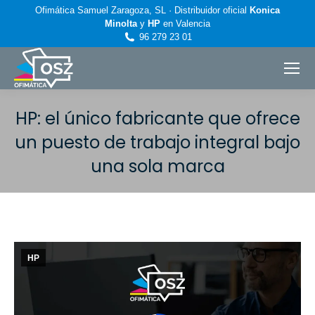
Ofimática Samuel Zaragoza, SL · Distribuidor oficial
Konica
Minolta
y
HP
en Valencia
96 279 23 01
HP: el único fabricante que ofrece
un puesto de trabajo integral bajo
una sola marca
Estás aquí:
HP