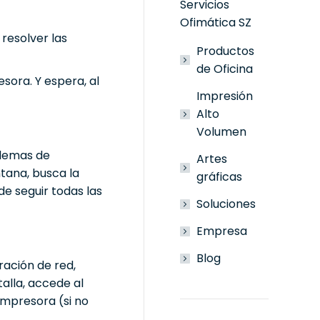
Servicios
Ofimática SZ
 resolver las
Productos
de Oficina
sora. Y espera, al
Impresión
Alto
Volumen
blemas de
Artes
ntana, busca la
gráficas
de seguir todas las
Soluciones
Empresa
Blog
ración de red,
alla, accede al
impresora (si no