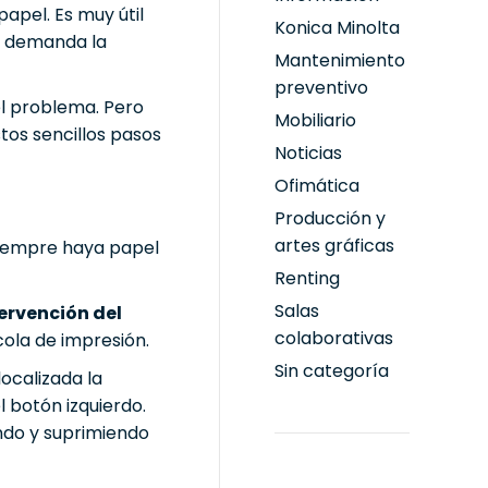
apel. Es muy útil
Konica Minolta
o demanda la
Mantenimiento
preventivo
el problema. Pero
Mobiliario
tos sencillos pasos
Noticias
Ofimática
Producción y
artes gráficas
 siempre haya papel
Renting
Salas
tervención del
colaborativas
cola de impresión.
Sin categoría
localizada la
 botón izquierdo.
ando y suprimiendo