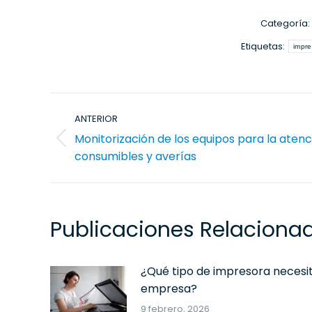
Categoría:
Etiquetas:
impre
Navegación
ANTERIOR
entre
Monitorización de los equipos para la atenc
publicaciones
Publicación
consumibles y averías
anterior:
Publicaciones Relaciona
¿Qué tipo de impresora necesit
empresa?
9 febrero, 2026