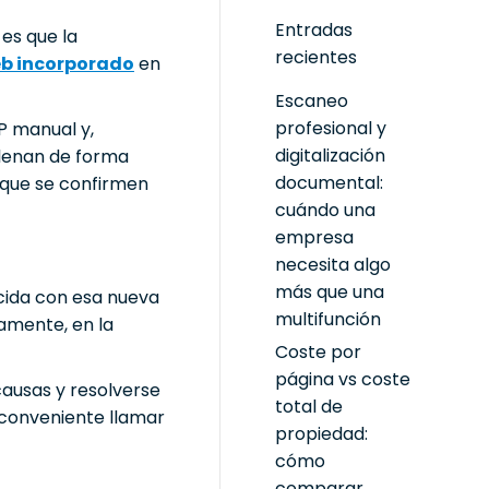
Entradas
 es que la
recientes
eb incorporado
en
Escaneo
profesional y
IP manual y,
digitalización
llenan de forma
documental:
 que se confirmen
cuándo una
empresa
necesita algo
más que una
ncida con esa nueva
multifunción
damente, en la
Coste por
página vs coste
causas y resolverse
total de
a conveniente llamar
propiedad:
cómo
comparar