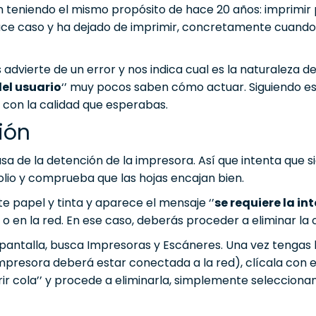
eniendo el mismo propósito de hace 20 años: imprimir p
ace caso y ha dejado de imprimir, concretamente cuand
dvierte de un error y nos indica cual es la naturaleza d
del usuario
‘’ muy pocos saben cómo actuar. Siguiendo es
 con la calidad que esperabas.
ión
usa de la detención de la impresora. Así que intenta que
 folio y comprueba que las hojas encajan bien.
te papel y tinta y aparece el mensaje ‘’
se requiere la in
a o en la red. En ese caso, deberás proceder a eliminar la 
la pantalla, busca Impresoras y Escáneres. Una vez tengas 
presora deberá estar conectada a la red), clícala con el
rir cola’’ y procede a eliminarla, simplemente seleccion