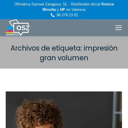
Ofimática Samuel Zaragoza, SL · Distribuidor oficial
Konica
Minolta
y
HP
en Valencia
96 279 23 01
Archivos de etiqueta:
impresión
gran volumen
Estás aquí: