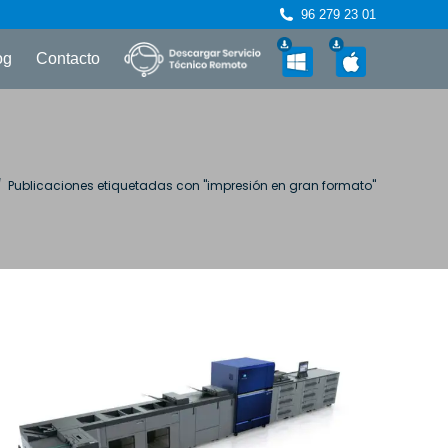
96 279 23 01
og
Contacto
 aquí:
Publicaciones etiquetadas con "impresión en gran formato"