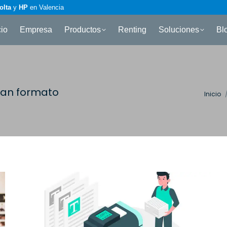
olta
y
HP
en Valencia
cio
Empresa
Productos
Renting
Soluciones
Bl
ran formato
Estás
Inicio