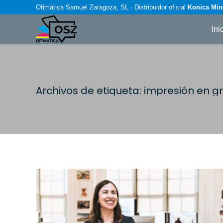
Ofimática Samuel Zaragoza, SL · Distribuidor oficial
Konica Min
Ini
Archivos de etiqueta:
impresión en g