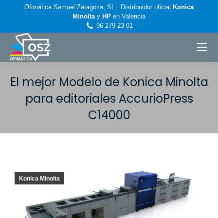
Ofimática Samuel Zaragoza, SL · Distribuidor oficial
Konica
Minolta
y
HP
en Valencia
96 279 23 01
El mejor Modelo de Konica Minolta
para editoriales AccurioPress
C14000
Estás aquí:
Konica Minolta