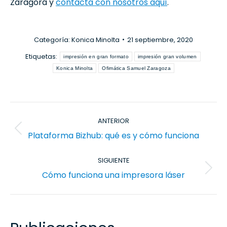
Zaragorá y
contacta con nosotros aquí
.
Categoría:
Konica Minolta
21 septiembre, 2020
Etiquetas:
impresión en gran formato
impresión gran volumen
Konica Minolta
Ofimática Samuel Zaragoza
Navegación
ANTERIOR
entre
Publicación
Plataforma Bizhub: qué es y cómo funciona
publicaciones
anterior:
SIGUIENTE
Publicación
Cómo funciona una impresora láser
siguiente: