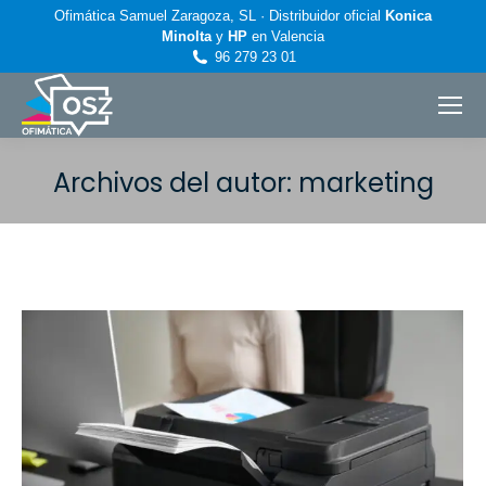
Ofimática Samuel Zaragoza, SL · Distribuidor oficial
Konica
Minolta
y
HP
en Valencia
96 279 23 01
Archivos del autor:
marketing
Estás aquí: