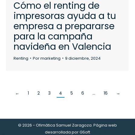
Cómo el renting de
impresoras ayuda a tu
empresa a prepararse
para la campaña
navideña en Valencia
Renting
Por
marketing
9 diciembre, 2024
←
1
2
3
4
5
6
…
16
→
© 2026 - Ofimática Samuel Zaragoza. Página web
desarrollada por
GSoft