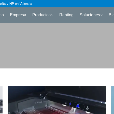
olta
y
HP
en Valencia
cio
Empresa
Productos
Renting
Soluciones
Bl