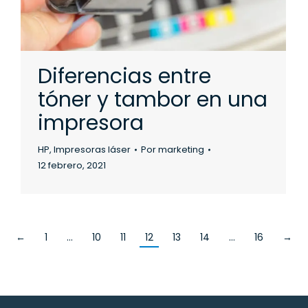
Diferencias entre
tóner y tambor en una
impresora
HP
,
Impresoras láser
Por
marketing
12 febrero, 2021
←
1
…
10
11
12
13
14
…
16
→